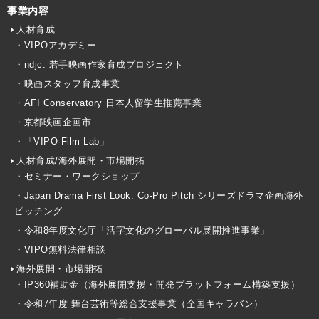
事業内容
人材育成
・VIPOアカデミー
・ndjc: 若手映画作家育成プロジェクト
・映画スタッフ育成事業
・AFI Conservatory 日本人留学生推薦事業
・京都映画企画市
・「VIPO Film Lab」
人材育成/海外展開・市場開拓
・セミナー・ワークショップ
・Japan Drama First Look: Co-Pro Pitch シリーズドラマ企画海外
ピッチング
・令和8年度文化庁「活字文化のグローバル展開推進事業」
・VIPO無料法律相談
海外展開・市場開拓
・IP360補助金（海外展開支援・開発プラットフォーム構築支援）
・令和7年度 舞台芸術等総合支援事業（全国キャラバン）