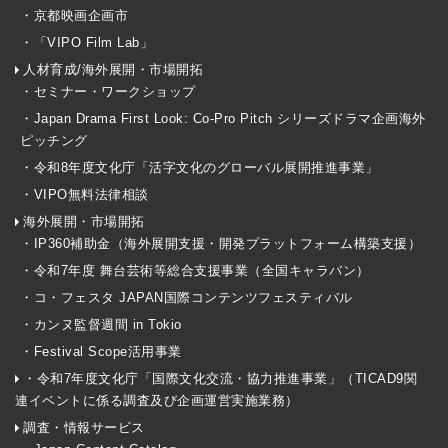
・京都映画企画市
・「VIPO Film Lab」
人材育成/海外展開・市場開拓
・セミナー・ワークショップ
・Japan Drama First Look: Co-Pro Pitch シリーズドラマ企画海外
ピッチング
・令和8年度文化庁「活字文化のグローバル展開推進事業」
・VIPO無料法律相談
海外展開・市場開拓
・IP360補助金（海外展開支援・開発プラットフォーム構築支援）
・令和7年度 舞台芸術等総合支援事業（全国キャラバン）
・コ・フェスタ JAPAN国際コンテンツフェスティバル
・カンヌ監督週間 in Tokio
・Festival Scope活用事業
・令和7年度文化庁「国際文化交流・協力推進事業」（TICAD9関
連イベントに係る調査及び企画運営実施業務）
調査・情報サービス