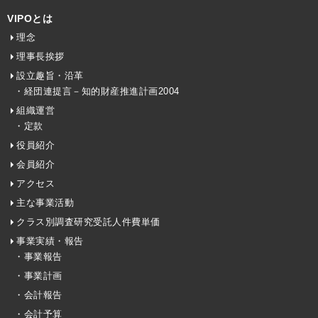
VIPOとは
理念
理事長挨拶
設立趣旨・沿革
・経団連提言－知的財産推進計画2004
組織運営
・定款
役員紹介
会員紹介
アクセス
主な事業活動
クラス別調査研究受託人件費単価
事業実績・報告
・事業報告
・事業計画
・会計報告
・会計予算