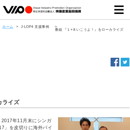
ホーム
>
J-LOP4 支援事例
>
番組 『１×８いこうよ！』をローカライズ
カライズ
017年11月末にシンガ
17」を皮切りに海外バイ