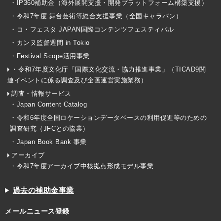
・IP360補助金（海外展開支援・開発プラットフォーム構築支援）
・令和7年度 舞台芸術等総合支援事業（全国キャラバン）
・コ・フェスタ JAPAN国際コンテンツフェスティバル
・カンヌ監督週間 in Tokio
・Festival Scope活用事業
・令和7年度文化庁「国際文化交流・協力推進事業」（TICAD9関
連イベントに係る調査及び企画運営実施業務）
調査・情報サービス
・Japan Content Catalog
・令和6年度全国ロケーションデータベースの利用促進等のための
調査研究（JFCとの協業）
・Japan Book Bank 事業
アーカイブ
・令和7年度アーカイブ中核拠点形成モデル事業
過去の補助金事業
メールニュース登録