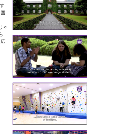
介す
外国
じゃ
ら
て広