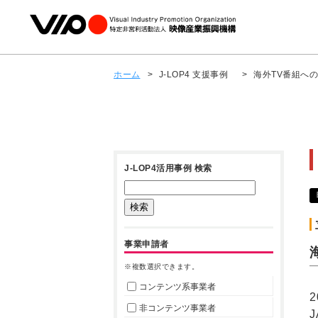
ホーム
>
J-LOP4 支援事例
>
海外TV番組への
J-LOP4活用事例 検索
事業申請者
※複数選択できます。
コンテンツ系事業者
非コンテンツ事業者