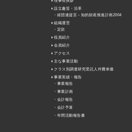
理事長挨拶
設立趣旨・沿革
・経団連提言－知的財産推進計画2004
組織運営
・定款
役員紹介
会員紹介
アクセス
主な事業活動
クラス別調査研究受託人件費単価
事業実績・報告
・事業報告
・事業計画
・会計報告
・会計予算
・年間活動報告書