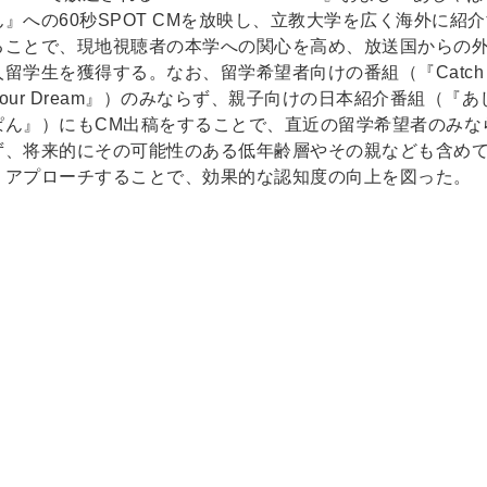
ん』への60秒SPOT CMを放映し、立教大学を広く海外に紹
ることで、現地視聴者の本学への関心を高め、放送国からの
人留学生を獲得する。なお、留学希望者向けの番組（『Catch
Your Dream』）のみならず、親子向けの日本紹介番組（『あ
ぱん』）にもCM出稿をすることで、直近の留学希望者のみな
ず、将来的にその可能性のある低年齢層やその親なども含め
くアプローチすることで、効果的な認知度の向上を図った。