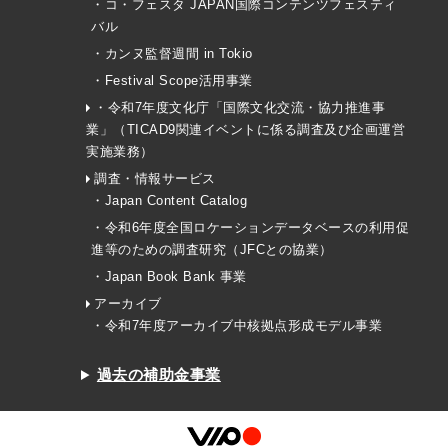
・コ・フェスタ JAPAN国際コンテンツフェスティ
バル
・カンヌ監督週間 in Tokio
・Festival Scope活用事業
・令和7年度文化庁「国際文化交流・協力推進事
業」（TICAD9関連イベントに係る調査及び企画運営
実施業務）
調査・情報サービス
・Japan Content Catalog
・令和6年度全国ロケーションデータベースの利用促
進等のための調査研究（JFCとの協業）
・Japan Book Bank 事業
アーカイブ
・令和7年度アーカイブ中核拠点形成モデル事業
過去の補助金事業