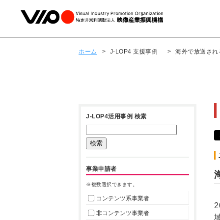
ホーム
>
J-LOP4 支援事例
>
海外で放送され
J-LOP4活用事例 検索
事業申請者
※複数選択できます。
コンテンツ系事業者
非コンテンツ事業者