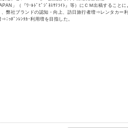
JAPAN」（『ﾜｰﾙﾄﾞﾋﾞｼﾞﾈｽｻﾃﾗｲﾄ』等）にＣＭ出稿することに
り、弊社ブランドの認知・向上、訪日旅行者増⇒レンタカー
増⇒ﾆｯﾎﾟﾝﾚﾝﾀｶｰ利用増を目指した。