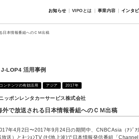
お知らせ
VIPOとは
事業内容
インタ
事業内容
VIPOとは
る日本情報番組へのＣＭ出稿
J-LOP4 活用事例
コンテンツの有効活用
アジア
2017年
ニッポンレンタカーサービス株式会社
海外で放送される日本情報番組へのＣＭ出稿
2017年4月2日〜2017年9月24日の期間中、CNBCAsia（ｱｼﾞｱ
域放送）とﾈｰｼｮﾝTV (ﾀｲ地上波)で日本情報発信番組「Channel