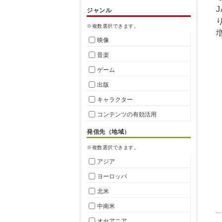
ジャンル
※複数選択できます。
映像
音楽
ゲーム
出版
キャラクター
コンテンツの有効活用
発信先（地域）
※複数選択できます。
アジア
ヨーロッパ
北米
中南米
オセアニア