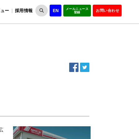
メールニュース
ビュー
採用情報
EN
お問い合わせ
登録
VIPOとは
事業一覧
VIPOの理念
事業実績・報告
設
役員紹介
会員紹介
組
広