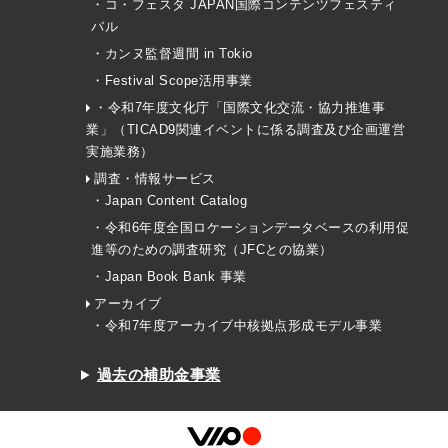
・コ・フェスタ JAPAN国際コンテンツフェスティ
バル
・カンヌ監督週間 in Tokio
・Festival Scope活用事業
・令和7年度文化庁「国際文化交流・協力推進事
業」（TICAD9関連イベントに係る調査及び企画運営
実施業務）
調査・情報サービス
・Japan Content Catalog
・令和6年度全国ロケーションデータベースの利用促
進等のための調査研究（JFCとの協業）
・Japan Book Bank 事業
アーカイブ
・令和7年度アーカイブ中核拠点形成モデル事業
過去の補助金事業