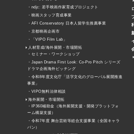
・ndjc: 若手映画作家育成プロジェクト
・映画スタッフ育成事業
・AFI Conservatory 日本人留学生推薦事業
・京都映画企画市
・「VIPO Film Lab」
人材育成/海外展開・市場開拓
・セミナー・ワークショップ
・Japan Drama First Look: Co-Pro Pitch シリーズ
ドラマ企画海外ピッチング
・令和8年度文化庁「活字文化のグローバル展開推進
事業」
・VIPO無料法律相談
海外展開・市場開拓
・IP360補助金（海外展開支援・開発プラットフォ
ーム構築支援）
・令和7年度 舞台芸術等総合支援事業（全国キャラ
バン）