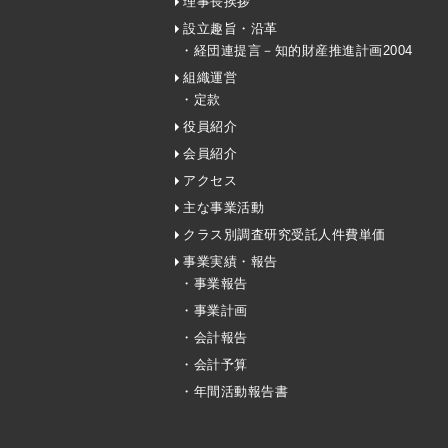
理事長挨拶
設立趣旨・沿革
・経団連提言－知的財産推進計画2004
組織運営
・定款
役員紹介
会員紹介
アクセス
主な事業活動
クラス別調査研究受託人件費単価
事業実績・報告
・事業報告
・事業計画
・会計報告
・会計予算
・年間活動報告書