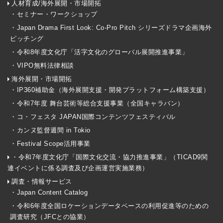
人材育成/海外展開・市場開拓
・セミナー・ワークショップ
・Japan Drama First Look: Co-Pro Pitch シリーズドラマ企画海外
ピッチング
・令和8年度文化庁「活字文化のグローバル展開推進事業」
・VIPO無料法律相談
海外展開・市場開拓
・IP360補助金（海外展開支援・開発プラットフォーム構築支援）
・令和7年度 舞台芸術等総合支援事業（全国キャラバン）
・コ・フェスタ JAPAN国際コンテンツフェスティバル
・カンヌ監督週間 in Tokio
・Festival Scope活用事業
・令和7年度文化庁「国際文化交流・協力推進事業」（TICAD9関
連イベントに係る調査及び企画運営実施業務）
調査・情報サービス
・Japan Content Catalog
・令和6年度全国ロケーションデータベースの利用促進等のための
調査研究（JFCとの協業）