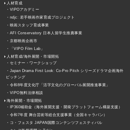
人材育成
・VIPOアカデミー
・ndjc: 若手映画作家育成プロジェクト
・映画スタッフ育成事業
・AFI Conservatory 日本人留学生推薦事業
・京都映画企画市
・「VIPO Film Lab」
人材育成/海外展開・市場開拓
・セミナー・ワークショップ
・Japan Drama First Look: Co-Pro Pitch シリーズドラマ企画海外
ピッチング
・令和8年度文化庁「活字文化のグローバル展開推進事業」
・VIPO無料法律相談
海外展開・市場開拓
・IP360補助金（海外展開支援・開発プラットフォーム構築支援）
・令和7年度 舞台芸術等総合支援事業（全国キャラバン）
・コ・フェスタ JAPAN国際コンテンツフェスティバル