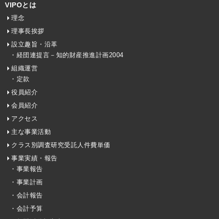
VIPOとは
理念
理事長挨拶
設立趣旨・沿革
・経団連提言－知的財産推進計画2004
組織運営
・定款
役員紹介
会員紹介
アクセス
主な事業活動
クラス別調査研究受託人件費単価
事業実績・報告
・事業報告
・事業計画
・会計報告
・会計予算