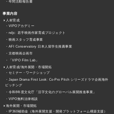
・年間活動報告書
事業内容
人材育成
・VIPOアカデミー
・ndjc: 若手映画作家育成プロジェクト
・映画スタッフ育成事業
・AFI Conservatory 日本人留学生推薦事業
・京都映画企画市
・「VIPO Film Lab」
人材育成/海外展開・市場開拓
・セミナー・ワークショップ
・Japan Drama First Look: Co-Pro Pitch シリーズドラマ企画海外
ピッチング
・令和8年度文化庁「活字文化のグローバル展開推進事業」
・VIPO無料法律相談
海外展開・市場開拓
・IP360補助金（海外展開支援・開発プラットフォーム構築支援）