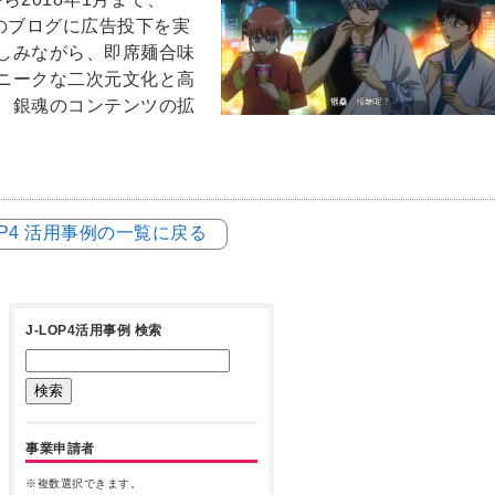
Lのブログに広告投下を実
しみながら、即席麺合味
ニークな二次元文化と高
、銀魂のコンテンツの拡
LOP4 活用事例の一覧に戻る
J-LOP4活用事例 検索
事業申請者
※複数選択できます。