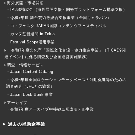
海外展開・市場開拓
・IP360補助金（海外展開支援・開発プラットフォーム構築支援）
・令和7年度 舞台芸術等総合支援事業（全国キャラバン）
・コ・フェスタ JAPAN国際コンテンツフェスティバル
・カンヌ監督週間 in Tokio
・Festival Scope活用事業
・令和7年度文化庁「国際文化交流・協力推進事業」（TICAD9関
連イベントに係る調査及び企画運営実施業務）
調査・情報サービス
・Japan Content Catalog
・令和6年度全国ロケーションデータベースの利用促進等のための
調査研究（JFCとの協業）
・Japan Book Bank 事業
アーカイブ
・令和7年度アーカイブ中核拠点形成モデル事業
過去の補助金事業