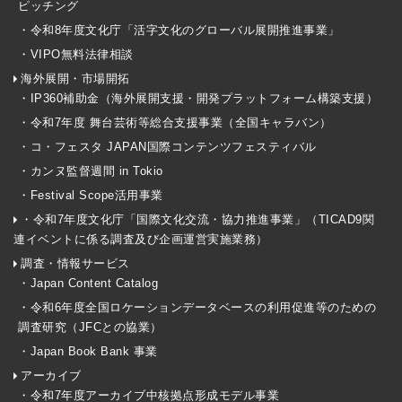
ピッチング
・令和8年度文化庁「活字文化のグローバル展開推進事業」
・VIPO無料法律相談
海外展開・市場開拓
・IP360補助金（海外展開支援・開発プラットフォーム構築支援）
・令和7年度 舞台芸術等総合支援事業（全国キャラバン）
・コ・フェスタ JAPAN国際コンテンツフェスティバル
・カンヌ監督週間 in Tokio
・Festival Scope活用事業
・令和7年度文化庁「国際文化交流・協力推進事業」（TICAD9関
連イベントに係る調査及び企画運営実施業務）
調査・情報サービス
・Japan Content Catalog
・令和6年度全国ロケーションデータベースの利用促進等のための
調査研究（JFCとの協業）
・Japan Book Bank 事業
アーカイブ
・令和7年度アーカイブ中核拠点形成モデル事業