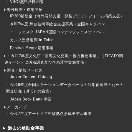
・VIPO無料法律相談
海外展開・市場開拓
・IP360補助金（海外展開支援・開発プラットフォーム構築支援）
・令和7年度 舞台芸術等総合支援事業（全国キャラバン）
・コ・フェスタ JAPAN国際コンテンツフェスティバル
・カンヌ監督週間 in Tokio
・Festival Scope活用事業
・令和7年度文化庁「国際文化交流・協力推進事業」（TICAD9関
連イベントに係る調査及び企画運営実施業務）
調査・情報サービス
・Japan Content Catalog
・令和6年度全国ロケーションデータベースの利用促進等のための
調査研究（JFCとの協業）
・Japan Book Bank 事業
アーカイブ
・令和7年度アーカイブ中核拠点形成モデル事業
過去の補助金事業