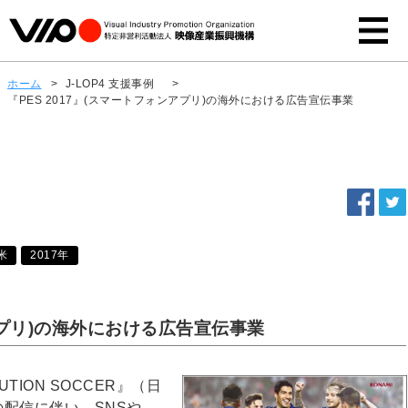
ホーム
>
J-LOP4 支援事例
>
『PES 2017』(スマートフォンアプリ)の海外における広告宣伝事業
米
2017年
ンアプリ)の海外における広告宣伝事業
UTION SOCCER』（日
の配信に伴い、SNSや