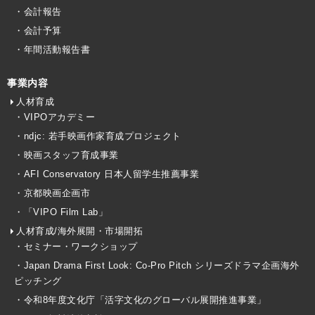
・会計報告
・会計予算
・年間活動報告書
事業内容
人材育成
・VIPOアカデミー
・ndjc: 若手映画作家育成プロジェクト
・映画スタッフ育成事業
・AFI Conservatory 日本人留学生推薦事業
・京都映画企画市
・「VIPO Film Lab」
人材育成/海外展開・市場開拓
・セミナー・ワークショップ
・Japan Drama First Look: Co-Pro Pitch シリーズドラマ企画海外
ピッチング
・令和8年度文化庁「活字文化のグローバル展開推進事業」