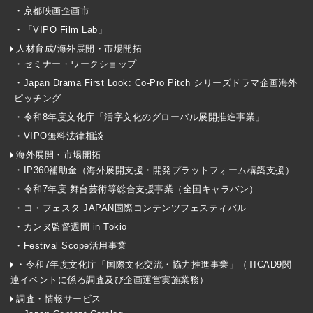
・京都映画企画市
・「VIPO Film Lab」
人材育成/海外展開・市場開拓
・セミナー・ワークショップ
・Japan Drama First Look: Co-Pro Pitch シリーズドラマ企画海外
ピッチング
・令和8年度文化庁「活字文化のグローバル展開推進事業」
・VIPO無料法律相談
海外展開・市場開拓
・IP360補助金（海外展開支援・開発プラットフォーム構築支援）
・令和7年度 舞台芸術等総合支援事業（全国キャラバン）
・コ・フェスタ JAPAN国際コンテンツフェスティバル
・カンヌ監督週間 in Tokio
・Festival Scope活用事業
・令和7年度文化庁「国際文化交流・協力推進事業」（TICAD9関
連イベントに係る調査及び企画運営実施業務）
調査・情報サービス