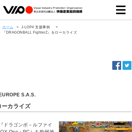
ホーム
>
J-LOP4 支援事例
>
『DRAGONBALL FighterZ』をローカライズ
UROPE S.A.S.
』をローカライズ
ム『ドラゴンボ－ルファイ
X One・PC）を欧州地