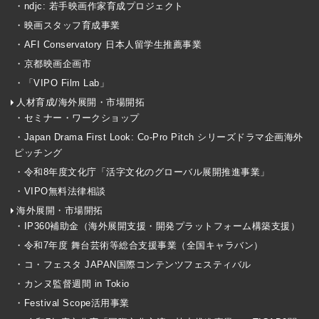
・ndjc: 若手映画作家育成プロジェクト
・映画スタッフ育成事業
・AFI Conservatory 日本人留学生推薦事業
・京都映画企画市
・「VIPO Film Lab」
人材育成/海外展開・市場開拓
・セミナー・ワークショップ
・Japan Drama First Look: Co-Pro Pitch シリーズドラマ企画海外
ピッチング
・令和8年度文化庁「活字文化のグローバル展開推進事業」
・VIPO無料法律相談
海外展開・市場開拓
・IP360補助金（海外展開支援・開発プラットフォーム構築支援）
・令和7年度 舞台芸術等総合支援事業（全国キャラバン）
・コ・フェスタ JAPAN国際コンテンツフェスティバル
・カンヌ監督週間 in Tokio
・Festival Scope活用事業