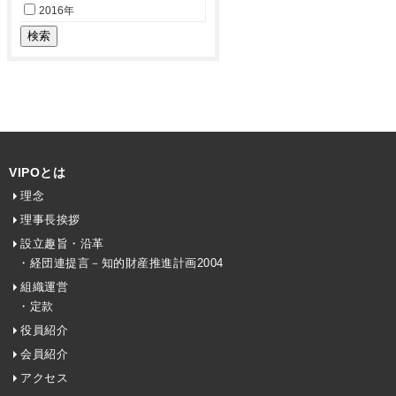
2016年
VIPOとは
理念
理事長挨拶
設立趣旨・沿革
・経団連提言－知的財産推進計画2004
組織運営
・定款
役員紹介
会員紹介
アクセス