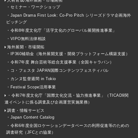
人材育成/海外展開・市場開拓
・セミナー・ワークショップ
・Japan Drama First Look: Co-Pro Pitch シリーズドラマ企画海外
ピッチング
・令和8年度文化庁「活字文化のグローバル展開推進事業」
・VIPO無料法律相談
海外展開・市場開拓
・IP360補助金（海外展開支援・開発プラットフォーム構築支援）
・令和7年度 舞台芸術等総合支援事業（全国キャラバン）
・コ・フェスタ JAPAN国際コンテンツフェスティバル
・カンヌ監督週間 in Tokio
・Festival Scope活用事業
・令和7年度文化庁「国際文化交流・協力推進事業」（TICAD9関
連イベントに係る調査及び企画運営実施業務）
調査・情報サービス
・Japan Content Catalog
・令和6年度全国ロケーションデータベースの利用促進等のための
調査研究（JFCとの協業）