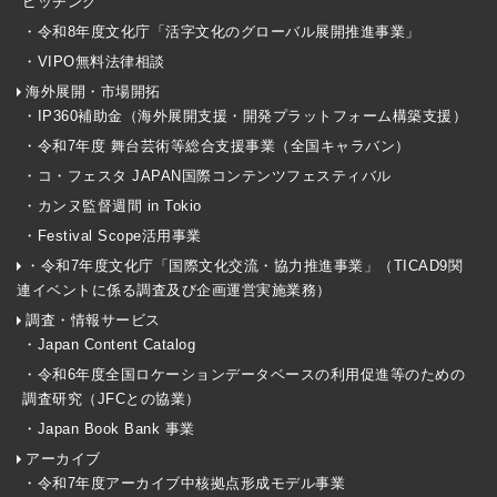
ピッチング
・令和8年度文化庁「活字文化のグローバル展開推進事業」
・VIPO無料法律相談
海外展開・市場開拓
・IP360補助金（海外展開支援・開発プラットフォーム構築支援）
・令和7年度 舞台芸術等総合支援事業（全国キャラバン）
・コ・フェスタ JAPAN国際コンテンツフェスティバル
・カンヌ監督週間 in Tokio
・Festival Scope活用事業
・令和7年度文化庁「国際文化交流・協力推進事業」（TICAD9関
連イベントに係る調査及び企画運営実施業務）
調査・情報サービス
・Japan Content Catalog
・令和6年度全国ロケーションデータベースの利用促進等のための
調査研究（JFCとの協業）
・Japan Book Bank 事業
アーカイブ
・令和7年度アーカイブ中核拠点形成モデル事業