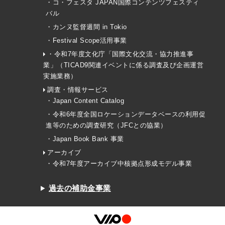
・コ・フェスタ JAPAN国際コンテンツフェスティ
バル
・カンヌ監督週間 in Tokio
・Festival Scope活用事業
・令和7年度文化庁「国際文化交流・協力推進事
業」（TICAD9関連イベントに係る調査及び企画運営
実施業務）
調査・情報サービス
・Japan Content Catalog
・令和6年度全国ロケーションデータベースの利用促
進等のための調査研究（JFCとの協業）
・Japan Book Bank 事業
アーカイブ
・令和7年度アーカイブ中核拠点形成モデル事業
過去の補助金事業