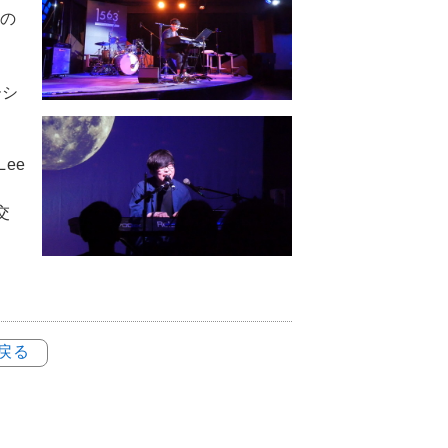
ての
ーシ
。
ee
交
き
に戻る