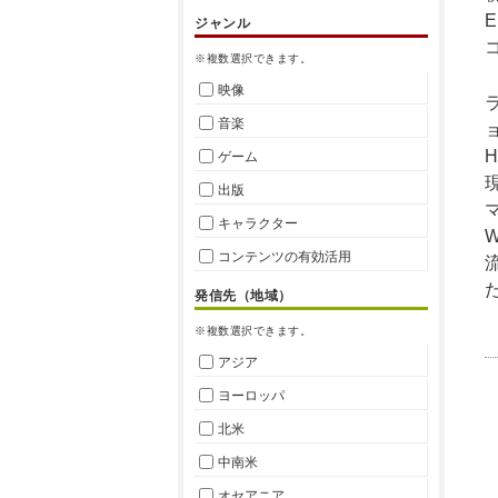
E
ジャンル
※複数選択できます。
映像
音楽
H
ゲーム
出版
キャラクター
コンテンツの有効活用
発信先（地域）
※複数選択できます。
アジア
ヨーロッパ
北米
中南米
オセアニア