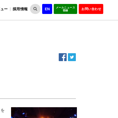
メールニュース
ビュー
採用情報
EN
お問い合わせ
登録
VIPOとは
事業一覧
VIPOの理念
事業実績・報告
設
役員紹介
会員紹介
組
出を