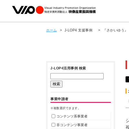
ホーム
>
J-LOP4 支援事例
>
『さかいゆう』
J-LOP4活用事例 検索
事業申請者
※複数選択できます。
コンテンツ系事業者
非コンテンツ事業者