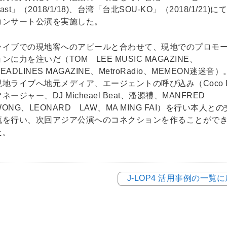
ast」（2018/1/18)、台湾「台北SOU-KO」（2018/1/21)に
コンサート公演を実施した。
ライブでの現地客へのアピールと合わせて、現地でのプロモ
ョンに力を注いだ（TOM LEE MUSIC MAGAZINE、
EADLINES MAGAZINE、MetroRadio、MEMEON迷迷音）
現地ライブへ地元メディア、エージェントの呼び込み（Coco L
マネージャー、DJ Micheael Beat、潘源禮、MANFRED
WONG、LEONARD LAW、MA MING FAI）を行い本人との
流を行い、次回アジア公演へのコネクションを作ることがで
た。
J-LOP4 活用事例の一覧