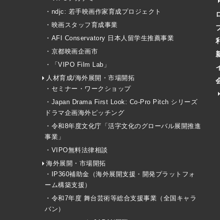
・ndjc: 若手映画作家育成プロジェクト
・映画スタッフ育成事業
・AFI Conservatory 日本人留学生推薦事業
・京都映画企画市
・「VIPO Film Lab」
人材育成/海外展開・市場開拓
・セミナー・ワークショップ
・Japan Drama First Look: Co-Pro Pitch シリーズ
ドラマ企画海外ピッチング
・令和8年度文化庁「活字文化のグローバル展開推進
事業」
・VIPO無料法律相談
海外展開・市場開拓
・IP360補助金（海外展開支援・開発プラットフォ
ーム構築支援）
・令和7年度 舞台芸術等総合支援事業（全国キャラ
バン）