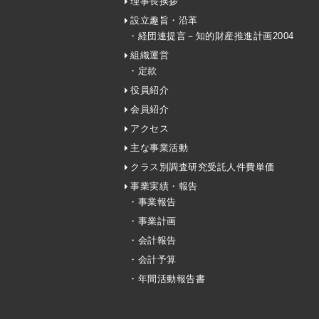
理事長挨拶
設立趣旨・沿革
・経団連提言－知的財産推進計画2004
組織運営
・定款
役員紹介
会員紹介
アクセス
主な事業活動
クラス別調査研究受託人件費単価
事業実績・報告
・事業報告
・事業計画
・会計報告
・会計予算
・年間活動報告書