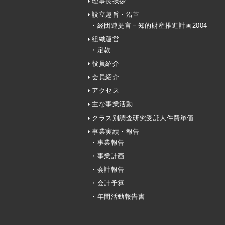
理事長挨拶
設立趣旨・沿革
・経団連提言－知的財産推進計画2004
組織運営
・定款
役員紹介
会員紹介
アクセス
主な事業活動
クラス別調査研究受託人件費単価
事業実績・報告
・事業報告
・事業計画
・会計報告
・会計予算
・年間活動報告書