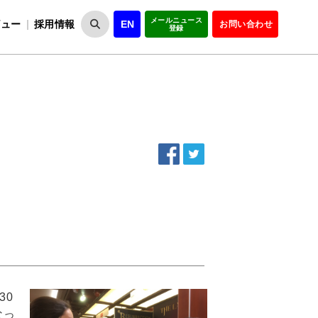
メールニュース
ビュー
採用情報
EN
お問い合わせ
登録
VIPOとは
事業一覧
VIPOの理念
事業実績・報告
設
役員紹介
会員紹介
組
30
なっ