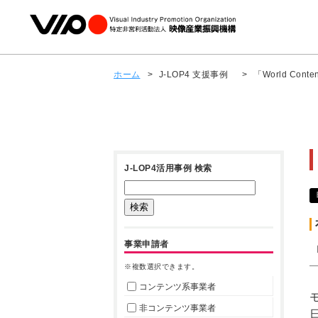
ホーム
>
J-LOP4 支援事例
>
「World Conte
J-LOP4活用事例 検索
事業申請者
「
※複数選択できます。
コンテンツ系事業者
モ
非コンテンツ事業者