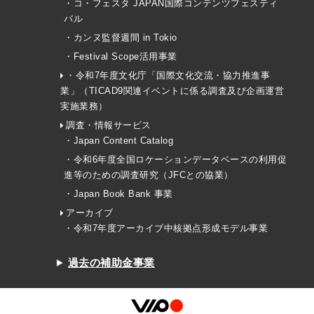
・コ・フェスタ JAPAN国際コンテンツフェスティ
バル
・カンヌ監督週間 in Tokio
・Festival Scope活用事業
・令和7年度文化庁「国際文化交流・協力推進事
業」（TICAD9関連イベントに係る調査及び企画運営
実施業務）
調査・情報サービス
・Japan Content Catalog
・令和6年度全国ロケーションデータベースの利用促
進等のための調査研究（JFCとの協業）
・Japan Book Bank 事業
アーカイブ
・令和7年度アーカイブ中核拠点形成モデル事業
過去の補助金事業