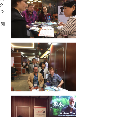
タ
ンツ
に知