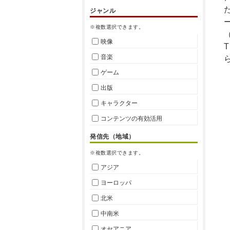
ジャンル
※複数選択できます。
映像
音楽
ゲーム
出版
キャラクター
コンテンツの有効活用
発信先（地域）
※複数選択できます。
アジア
ヨーロッパ
北米
中南米
オセアニア