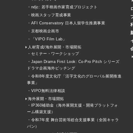
・ndjc: 若手映画作家育成プロジェクト
・映画スタッフ育成事業
・AFI Conservatory 日本人留学生推薦事業
・京都映画企画市
・「VIPO Film Lab」
人材育成/海外展開・市場開拓
・セミナー・ワークショップ
・Japan Drama First Look: Co-Pro Pitch シリーズ
ドラマ企画海外ピッチング
・令和8年度文化庁「活字文化のグローバル展開推進
事業」
・VIPO無料法律相談
海外展開・市場開拓
・IP360補助金（海外展開支援・開発プラットフォ
ーム構築支援）
・令和7年度 舞台芸術等総合支援事業（全国キャラ
バン）