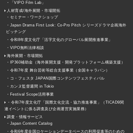
・「VIPO Film Lab」
人材育成/海外展開・市場開拓
・セミナー・ワークショップ
・Japan Drama First Look: Co-Pro Pitch シリーズドラマ企画海外
ピッチング
・令和8年度文化庁「活字文化のグローバル展開推進事業」
・VIPO無料法律相談
海外展開・市場開拓
・IP360補助金（海外展開支援・開発プラットフォーム構築支援）
・令和7年度 舞台芸術等総合支援事業（全国キャラバン）
・コ・フェスタ JAPAN国際コンテンツフェスティバル
・カンヌ監督週間 in Tokio
・Festival Scope活用事業
・令和7年度文化庁「国際文化交流・協力推進事業」（TICAD9関
連イベントに係る調査及び企画運営実施業務）
調査・情報サービス
・Japan Content Catalog
・令和6年度全国ロケーションデータベースの利用促進等のための