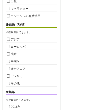
出版
キャラクター
コンテンツの有効活用
発信先（地域）
※複数選択できます。
アジア
ヨーロッパ
北米
中南米
オセアニア
アフリカ
その他
実施年
※複数選択できます。
2016年