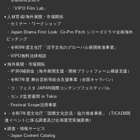
・「VIPO Film Lab」
人材育成/海外展開・市場開拓
・セミナー・ワークショップ
・Japan Drama First Look: Co-Pro Pitch シリーズドラマ企画海外
ピッチング
・令和8年度文化庁「活字文化のグローバル展開推進事業」
・VIPO無料法律相談
海外展開・市場開拓
・IP360補助金（海外展開支援・開発プラットフォーム構築支援）
・令和7年度 舞台芸術等総合支援事業（全国キャラバン）
・コ・フェスタ JAPAN国際コンテンツフェスティバル
・カンヌ監督週間 in Tokio
・Festival Scope活用事業
・令和7年度文化庁「国際文化交流・協力推進事業」（TICAD9関
連イベントに係る調査及び企画運営実施業務）
調査・情報サービス
・Japan Content Catalog