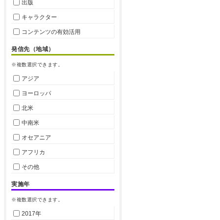
出版
キャラクター
コンテンツの有効活用
発信先（地域）
※複数選択できます。
アジア
ヨーロッパ
北米
中南米
オセアニア
アフリカ
その他
実施年
※複数選択できます。
2017年