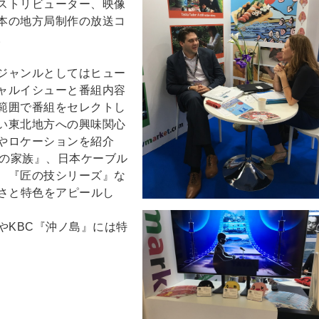
ストリビューター、映像
本の地方局制作の放送コ
。
ジャンルとしてはヒュー
ャルイシューと番組内容
範囲で番組をセレクトし
い東北地方への興味関心
やロケーションを紹介
通の家族』、日本ケーブル
、『匠の技シリーズ』な
良さと特色をアピールし
やKBC『沖ノ島』には特