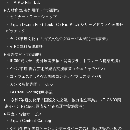
・「VIPO Film Lab」
人材育成/海外展開・市場開拓
・セミナー・ワークショップ
・Japan Drama First Look: Co-Pro Pitch シリーズドラマ企画海外
ピッチング
・令和8年度文化庁「活字文化のグローバル展開推進事業」
・VIPO無料法律相談
海外展開・市場開拓
・IP360補助金（海外展開支援・開発プラットフォーム構築支援）
・令和7年度 舞台芸術等総合支援事業（全国キャラバン）
・コ・フェスタ JAPAN国際コンテンツフェスティバル
・カンヌ監督週間 in Tokio
・Festival Scope活用事業
・令和7年度文化庁「国際文化交流・協力推進事業」（TICAD9関
連イベントに係る調査及び企画運営実施業務）
調査・情報サービス
・Japan Content Catalog
・令和6年度全国ロケーションデータベースの利用促進等のための