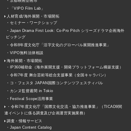
・京都映画企画市
・「VIPO Film Lab」
人材育成/海外展開・市場開拓
・セミナー・ワークショップ
・Japan Drama First Look: Co-Pro Pitch シリーズドラマ企画海外
ピッチング
・令和8年度文化庁「活字文化のグローバル展開推進事業」
・VIPO無料法律相談
海外展開・市場開拓
・IP360補助金（海外展開支援・開発プラットフォーム構築支援）
・令和7年度 舞台芸術等総合支援事業（全国キャラバン）
・コ・フェスタ JAPAN国際コンテンツフェスティバル
・カンヌ監督週間 in Tokio
・Festival Scope活用事業
・令和7年度文化庁「国際文化交流・協力推進事業」（TICAD9関
連イベントに係る調査及び企画運営実施業務）
調査・情報サービス
・Japan Content Catalog