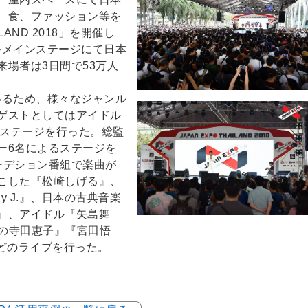
、食、ファッション等を
LAND 2018」を開催し
外メインステージにて日本
場者は3日間で53万人
いるため、様々なジャンル
ゲストとしてはアイドル
のステージを行った。総監
ー6名によるステージを
ーデション番組で楽曲が
こした『松崎しげる』、
 J.』、日本の古典音楽
』、アイドル『矢島舞
YAの寺田恵子』『宮田悟
などのライブを行った。