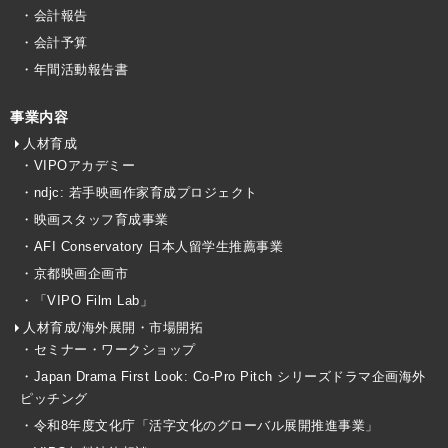
・会計報告
・会計予算
・年間活動報告書
事業内容
人材育成
・VIPOアカデミー
・ndjc: 若手映画作家育成プロジェクト
・映画スタッフ育成事業
・AFI Conservatory 日本人留学生推薦事業
・京都映画企画市
・「VIPO Film Lab」
人材育成/海外展開・市場開拓
・セミナー・ワークショップ
・Japan Drama First Look: Co-Pro Pitch シリーズドラマ企画海外
ピッチング
・令和8年度文化庁「活字文化のグローバル展開推進事業」