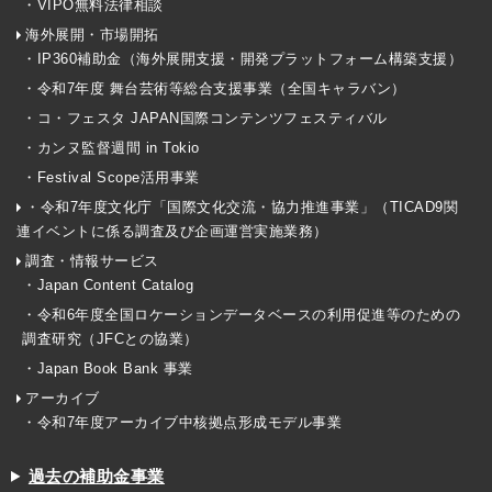
・VIPO無料法律相談
海外展開・市場開拓
・IP360補助金（海外展開支援・開発プラットフォーム構築支援）
・令和7年度 舞台芸術等総合支援事業（全国キャラバン）
・コ・フェスタ JAPAN国際コンテンツフェスティバル
・カンヌ監督週間 in Tokio
・Festival Scope活用事業
・令和7年度文化庁「国際文化交流・協力推進事業」（TICAD9関
連イベントに係る調査及び企画運営実施業務）
調査・情報サービス
・Japan Content Catalog
・令和6年度全国ロケーションデータベースの利用促進等のための
調査研究（JFCとの協業）
・Japan Book Bank 事業
アーカイブ
・令和7年度アーカイブ中核拠点形成モデル事業
過去の補助金事業