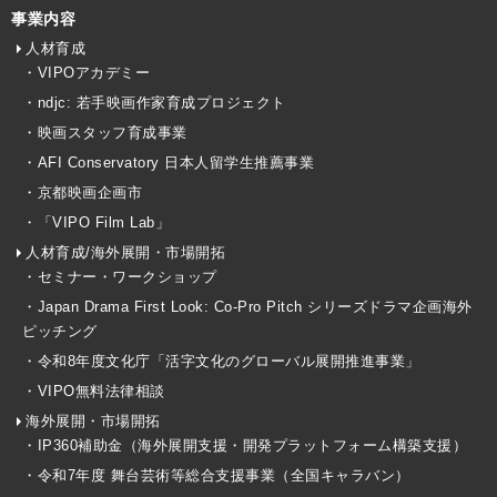
事業内容
人材育成
・VIPOアカデミー
・ndjc: 若手映画作家育成プロジェクト
・映画スタッフ育成事業
・AFI Conservatory 日本人留学生推薦事業
・京都映画企画市
・「VIPO Film Lab」
人材育成/海外展開・市場開拓
・セミナー・ワークショップ
・Japan Drama First Look: Co-Pro Pitch シリーズドラマ企画海外
ピッチング
・令和8年度文化庁「活字文化のグローバル展開推進事業」
・VIPO無料法律相談
海外展開・市場開拓
・IP360補助金（海外展開支援・開発プラットフォーム構築支援）
・令和7年度 舞台芸術等総合支援事業（全国キャラバン）