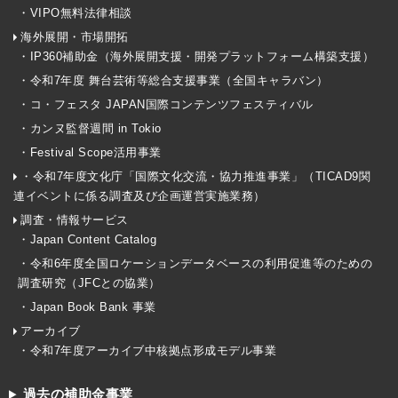
・VIPO無料法律相談
海外展開・市場開拓
・IP360補助金（海外展開支援・開発プラットフォーム構築支援）
・令和7年度 舞台芸術等総合支援事業（全国キャラバン）
・コ・フェスタ JAPAN国際コンテンツフェスティバル
・カンヌ監督週間 in Tokio
・Festival Scope活用事業
・令和7年度文化庁「国際文化交流・協力推進事業」（TICAD9関
連イベントに係る調査及び企画運営実施業務）
調査・情報サービス
・Japan Content Catalog
・令和6年度全国ロケーションデータベースの利用促進等のための
調査研究（JFCとの協業）
・Japan Book Bank 事業
アーカイブ
・令和7年度アーカイブ中核拠点形成モデル事業
過去の補助金事業