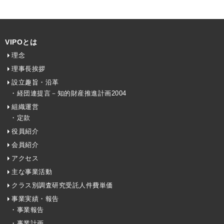
VIPOとは
理念
理事長挨拶
設立趣旨・沿革
・経団連提言－知的財産推進計画2004
組織運営
・定款
役員紹介
会員紹介
アクセス
主な事業活動
クラス別調査研究受託人件費単価
事業実績・報告
・事業報告
・事業計画