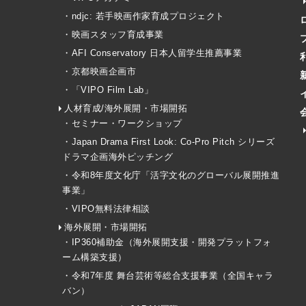
・ndjc: 若手映画作家育成プロジェクト
・映画スタッフ育成事業
・AFI Conservatory 日本人留学生推薦事業
・京都映画企画市
・「VIPO Film Lab」
人材育成/海外展開・市場開拓
・セミナー・ワークショップ
・Japan Drama First Look: Co-Pro Pitch シリーズ
ドラマ企画海外ピッチング
・令和8年度文化庁「活字文化のグローバル展開推進
事業」
・VIPO無料法律相談
海外展開・市場開拓
・IP360補助金（海外展開支援・開発プラットフォ
ーム構築支援）
・令和7年度 舞台芸術等総合支援事業（全国キャラ
バン）