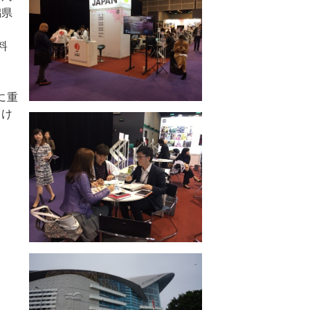
潟県
料
に重
向け