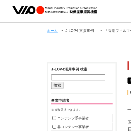
ホーム
>
J-LOP4 支援事例
>
「香港フィルマ
J-LOP4活用事例 検索
事業申請者
※複数選択できます。
コンテンツ系事業者
非コンテンツ事業者