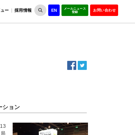
メールニュース
ビュー
採用情報
EN
お問い合わせ
登録
VIPOとは
事業一覧
VIPOの理念
事業実績・報告
設
役員紹介
会員紹介
組
ーション
13
送局