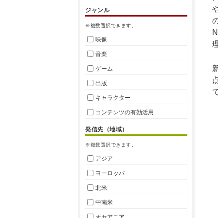
ジャンル
※複数選択できます。
映像
音楽
ゲーム
出版
キャラクター
コンテンツの有効活用
発信先（地域）
※複数選択できます。
アジア
ヨーロッパ
北米
中南米
オセアニア