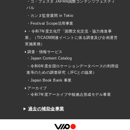
・コ・フェスタ JAPAN国際コンテンツフェスティ
バル
・カンヌ監督週間 in Tokio
・Festival Scope活用事業
・令和7年度文化庁「国際文化交流・協力推進事
業」（TICAD9関連イベントに係る調査及び企画運営
実施業務）
調査・情報サービス
・Japan Content Catalog
・令和6年度全国ロケーションデータベースの利用促
進等のための調査研究（JFCとの協業）
・Japan Book Bank 事業
アーカイブ
・令和7年度アーカイブ中核拠点形成モデル事業
過去の補助金事業