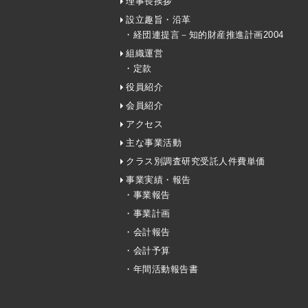
理事長挨拶
設立趣旨・沿革
・経団連提言－知的財産推進計画2004
組織運営
・定款
役員紹介
会員紹介
アクセス
主な事業活動
クラス別調査研究受託人件費単価
事業実績・報告
・事業報告
・事業計画
・会計報告
・会計予算
・年間活動報告書