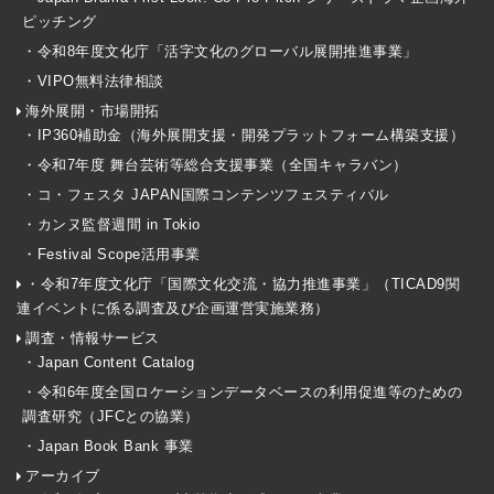
ピッチング
・令和8年度文化庁「活字文化のグローバル展開推進事業」
・VIPO無料法律相談
海外展開・市場開拓
・IP360補助金（海外展開支援・開発プラットフォーム構築支援）
・令和7年度 舞台芸術等総合支援事業（全国キャラバン）
・コ・フェスタ JAPAN国際コンテンツフェスティバル
・カンヌ監督週間 in Tokio
・Festival Scope活用事業
・令和7年度文化庁「国際文化交流・協力推進事業」（TICAD9関
連イベントに係る調査及び企画運営実施業務）
調査・情報サービス
・Japan Content Catalog
・令和6年度全国ロケーションデータベースの利用促進等のための
調査研究（JFCとの協業）
・Japan Book Bank 事業
アーカイブ