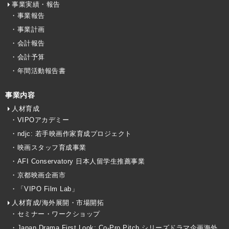
事業実績・報告
・事業報告
・事業計画
・会計報告
・会計予算
・年間活動報告書
事業内容
人材育成
・VIPOアカデミー
・ndjc: 若手映画作家育成プロジェクト
・映画スタッフ育成事業
・AFI Conservatory 日本人留学生推薦事業
・京都映画企画市
・「VIPO Film Lab」
人材育成/海外展開・市場開拓
・セミナー・ワークショップ
・Japan Drama First Look: Co-Pro Pitch シリーズドラマ企画海外