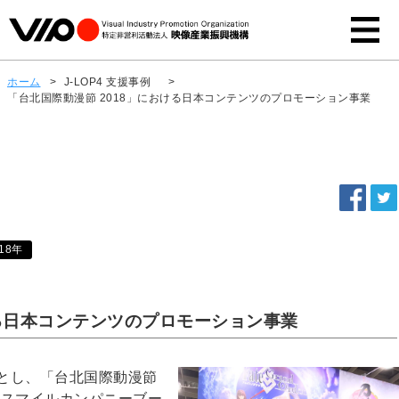
ホーム
>
J-LOP4 支援事例
>
「台北国際動漫節 2018」における日本コンテンツのプロモーション事業
18年
ける日本コンテンツのプロモーション事業
とし、「台北国際動漫節
ッドスマイルカンパニーブー