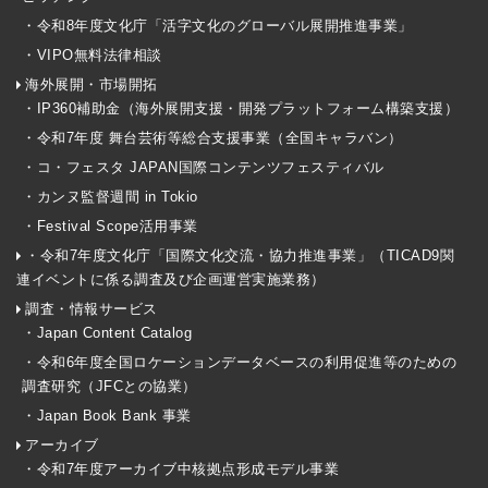
・令和8年度文化庁「活字文化のグローバル展開推進事業」
・VIPO無料法律相談
海外展開・市場開拓
・IP360補助金（海外展開支援・開発プラットフォーム構築支援）
・令和7年度 舞台芸術等総合支援事業（全国キャラバン）
・コ・フェスタ JAPAN国際コンテンツフェスティバル
・カンヌ監督週間 in Tokio
・Festival Scope活用事業
・令和7年度文化庁「国際文化交流・協力推進事業」（TICAD9関
連イベントに係る調査及び企画運営実施業務）
調査・情報サービス
・Japan Content Catalog
・令和6年度全国ロケーションデータベースの利用促進等のための
調査研究（JFCとの協業）
・Japan Book Bank 事業
アーカイブ
・令和7年度アーカイブ中核拠点形成モデル事業