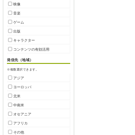
映像
音楽
ゲーム
出版
キャラクター
コンテンツの有効活用
発信先（地域）
※複数選択できます。
アジア
ヨーロッパ
北米
中南米
オセアニア
アフリカ
その他