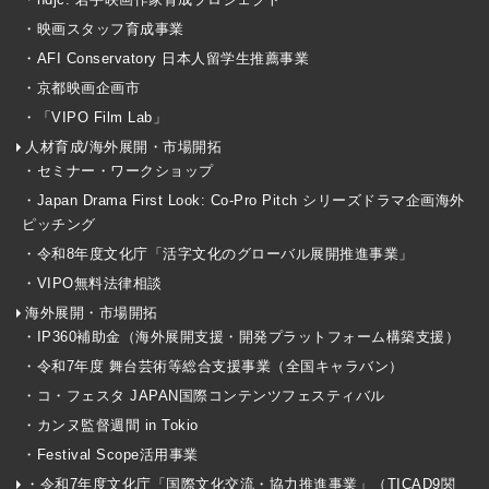
・映画スタッフ育成事業
・AFI Conservatory 日本人留学生推薦事業
・京都映画企画市
・「VIPO Film Lab」
人材育成/海外展開・市場開拓
・セミナー・ワークショップ
・Japan Drama First Look: Co-Pro Pitch シリーズドラマ企画海外
ピッチング
・令和8年度文化庁「活字文化のグローバル展開推進事業」
・VIPO無料法律相談
海外展開・市場開拓
・IP360補助金（海外展開支援・開発プラットフォーム構築支援）
・令和7年度 舞台芸術等総合支援事業（全国キャラバン）
・コ・フェスタ JAPAN国際コンテンツフェスティバル
・カンヌ監督週間 in Tokio
・Festival Scope活用事業
・令和7年度文化庁「国際文化交流・協力推進事業」（TICAD9関