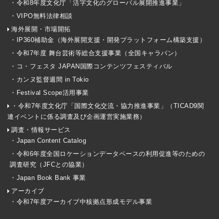
・令和8年度文化庁「活字文化のグローバル展開推進事業」
・VIPO無料法律相談
海外展開・市場開拓
・IP360補助金（海外展開支援・開発プラットフォーム構築支援）
・令和7年度 舞台芸術等総合支援事業（全国キャラバン）
・コ・フェスタ JAPAN国際コンテンツフェスティバル
・カンヌ監督週間 in Tokio
・Festival Scope活用事業
・令和7年度文化庁「国際文化交流・協力推進事業」（TICAD9関
連イベントに係る調査及び企画運営実施業務）
調査・情報サービス
・Japan Content Catalog
・令和6年度全国ロケーションデータベースの利用促進等のための
調査研究（JFCとの協業）
・Japan Book Bank 事業
アーカイブ
・令和7年度アーカイブ中核拠点形成モデル事業