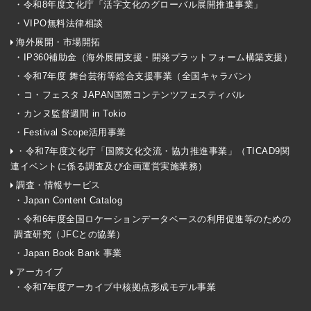
・令和8年度文化庁「活字文化のグローバル展開推進事業」
・VIPO無料法律相談
海外展開・市場開拓
・IP360補助金（海外展開支援・開発プラットフォーム構築支援）
・令和7年度 舞台芸術等総合支援事業（全国キャラバン）
・コ・フェスタ JAPAN国際コンテンツフェスティバル
・カンヌ監督週間 in Tokio
・Festival Scope活用事業
・令和7年度文化庁「国際文化交流・協力推進事業」（TICAD9関
連イベントに係る調査及び企画運営実施業務）
調査・情報サービス
・Japan Content Catalog
・令和6年度全国ロケーションデータベースの利用促進等のための
調査研究（JFCとの協業）
・Japan Book Bank 事業
アーカイブ
・令和7年度アーカイブ中核拠点形成モデル事業