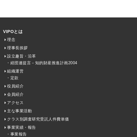
VIPOとは
理念
理事長挨拶
設立趣旨・沿革
・経団連提言－知的財産推進計画2004
組織運営
・定款
役員紹介
会員紹介
アクセス
主な事業活動
クラス別調査研究受託人件費単価
事業実績・報告
・事業報告