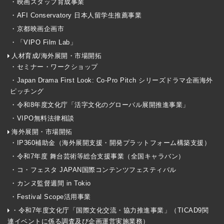
・映画スタッフ育成事業
・AFI Conservatory 日本人留学生推薦事業
・京都映画企画市
・「VIPO Film Lab」
人材育成/海外展開・市場開拓
・セミナー・ワークショップ
・Japan Drama First Look: Co-Pro Pitch シリーズドラマ企画海外
ピッチング
・令和8年度文化庁「活字文化のグローバル展開推進事業」
・VIPO無料法律相談
海外展開・市場開拓
・IP360補助金（海外展開支援・開発プラットフォーム構築支援）
・令和7年度 舞台芸術等総合支援事業（全国キャラバン）
・コ・フェスタ JAPAN国際コンテンツフェスティバル
・カンヌ監督週間 in Tokio
・Festival Scope活用事業
・令和7年度文化庁「国際文化交流・協力推進事業」（TICAD9関
連イベントに係る調査及び企画運営実施業務）