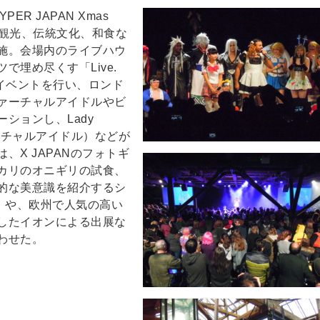
ER JAPAN Xmas
、観光、伝統文化、和食な
施。会場内のライブハウ
埋め尽くす「Live.
ージイベントを行い、ロンド
ァーチャルアイドルやビ
ションし、Lady
ァーチャルアイドル）などが
X JAPANのフォトギ
カリのオニギリの試食、
的な美意識を紹介するシ
Space」や、欧州で人気の高い
したイオンによる出展な
わせた。