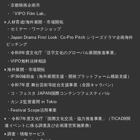
・京都映画企画市
・「VIPO Film Lab」
人材育成/海外展開・市場開拓
・セミナー・ワークショップ
・Japan Drama First Look: Co-Pro Pitch シリーズドラマ企画海外
ピッチング
・令和8年度文化庁「活字文化のグローバル展開推進事業」
・VIPO無料法律相談
海外展開・市場開拓
・IP360補助金（海外展開支援・開発プラットフォーム構築支援）
・令和7年度 舞台芸術等総合支援事業（全国キャラバン）
・コ・フェスタ JAPAN国際コンテンツフェスティバル
・カンヌ監督週間 in Tokio
・Festival Scope活用事業
・令和7年度文化庁「国際文化交流・協力推進事業」（TICAD9関
連イベントに係る調査及び企画運営実施業務）
調査・情報サービス