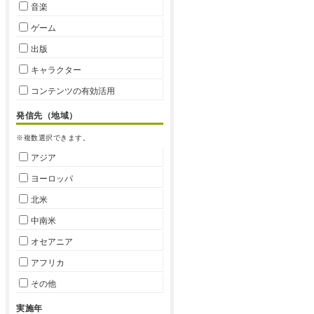
音楽
ゲーム
出版
キャラクター
コンテンツの有効活用
発信先（地域）
※複数選択できます。
アジア
ヨーロッパ
北米
中南米
オセアニア
アフリカ
その他
実施年