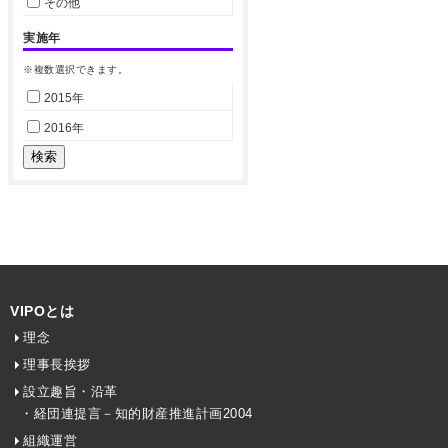
その他
実施年
※複数選択できます。
2015年
2016年
VIPOとは
理念
理事長挨拶
設立趣旨・沿革
・経団連提言－知的財産推進計画2004
組織運営