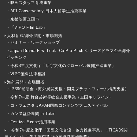
・映画スタッフ育成事業
・AFI Conservatory 日本人留学生推薦事業
・京都映画企画市
・「VIPO Film Lab」
人材育成/海外展開・市場開拓
・セミナー・ワークショップ
・Japan Drama First Look: Co-Pro Pitch シリーズドラマ企画海外
ピッチング
・令和8年度文化庁「活字文化のグローバル展開推進事業」
・VIPO無料法律相談
海外展開・市場開拓
・IP360補助金（海外展開支援・開発プラットフォーム構築支援）
・令和7年度 舞台芸術等総合支援事業（全国キャラバン）
・コ・フェスタ JAPAN国際コンテンツフェスティバル
・カンヌ監督週間 in Tokio
・Festival Scope活用事業
・令和7年度文化庁「国際文化交流・協力推進事業」（TICAD9関
連イベントに係る調査及び企画運営実施業務）