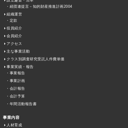
設立趣旨・沿革
・経団連提言－知的財産推進計画2004
組織運営
・定款
役員紹介
会員紹介
アクセス
主な事業活動
クラス別調査研究受託人件費単価
事業実績・報告
・事業報告
・事業計画
・会計報告
・会計予算
・年間活動報告書
事業内容
人材育成