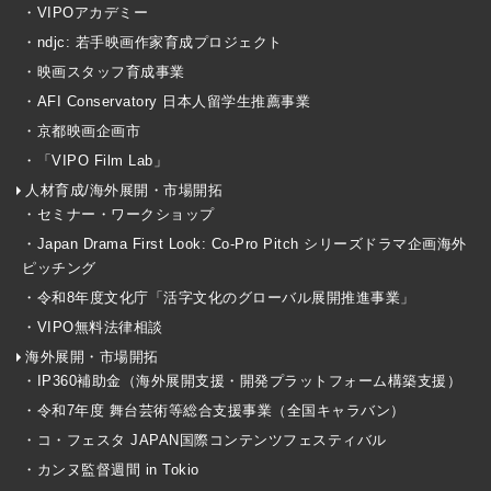
・VIPOアカデミー
・ndjc: 若手映画作家育成プロジェクト
・映画スタッフ育成事業
・AFI Conservatory 日本人留学生推薦事業
・京都映画企画市
・「VIPO Film Lab」
人材育成/海外展開・市場開拓
・セミナー・ワークショップ
・Japan Drama First Look: Co-Pro Pitch シリーズドラマ企画海外
ピッチング
・令和8年度文化庁「活字文化のグローバル展開推進事業」
・VIPO無料法律相談
海外展開・市場開拓
・IP360補助金（海外展開支援・開発プラットフォーム構築支援）
・令和7年度 舞台芸術等総合支援事業（全国キャラバン）
・コ・フェスタ JAPAN国際コンテンツフェスティバル
・カンヌ監督週間 in Tokio