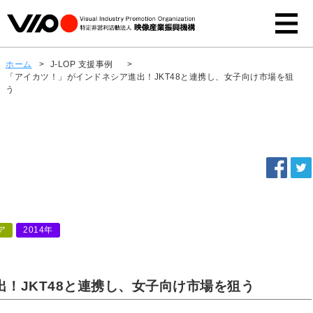
ホーム
>
J-LOP 支援事例
>
「アイカツ！」がインドネシア進出！JKT48と連携し、女子向け市場を狙
う
ア
2014年
！JKT48と連携し、女子向け市場を狙う