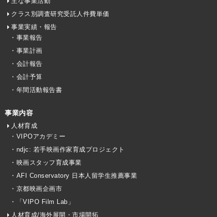
主な事業活動
クラス別調査研究受託人件費単価
事業実績・報告
・事業報告
・事業計画
・会計報告
・会計予算
・年間活動報告書
事業内容
人材育成
・VIPOアカデミー
・ndjc: 若手映画作家育成プロジェクト
・映画スタッフ育成事業
・AFI Conservatory 日本人留学生推薦事業
・京都映画企画市
・「VIPO Film Lab」
人材育成/海外展開・市場開拓