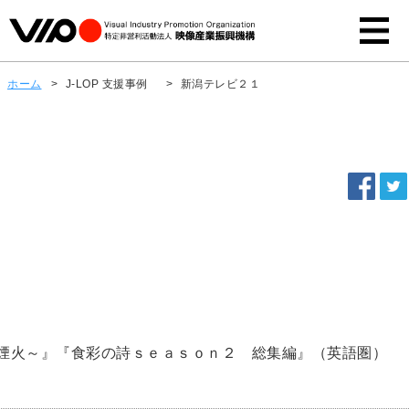
ホーム
>
J-LOP 支援事例
>
新潟テレビ２１
煙火～』『食彩の詩ｓｅａｓｏｎ２ 総集編』（英語圏）