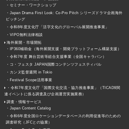
・セミナー・ワークショップ
・Japan Drama First Look: Co-Pro Pitch シリーズドラマ企画海外
ピッチング
・令和8年度文化庁「活字文化のグローバル展開推進事業」
・VIPO無料法律相談
海外展開・市場開拓
・IP360補助金（海外展開支援・開発プラットフォーム構築支援）
・令和7年度 舞台芸術等総合支援事業（全国キャラバン）
・コ・フェスタ JAPAN国際コンテンツフェスティバル
・カンヌ監督週間 in Tokio
・Festival Scope活用事業
・令和7年度文化庁「国際文化交流・協力推進事業」（TICAD9関
連イベントに係る調査及び企画運営実施業務）
調査・情報サービス
・Japan Content Catalog
・令和6年度全国ロケーションデータベースの利用促進等のための
調査研究（JFCとの協業）