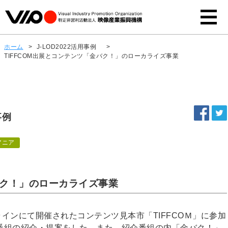
ホーム
>
J-LOD2022活用事例
>
TIFFCOM出展とコンテンツ「金バク！」のローカライズ事業
事例
アニア
バク！」のローカライズ事業
ンラインにて開催されたコンテンツ見本市「TIFFCOＭ」に参加
番組の紹介・提案をした。また、紹介番組の内「金バク！」