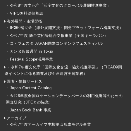
・令和8年度文化庁「活字文化のグローバル展開推進事業」
・VIPO無料法律相談
海外展開・市場開拓
・IP360補助金（海外展開支援・開発プラットフォーム構築支援）
・令和7年度 舞台芸術等総合支援事業（全国キャラバン）
・コ・フェスタ JAPAN国際コンテンツフェスティバル
・カンヌ監督週間 in Tokio
・Festival Scope活用事業
・令和7年度文化庁「国際文化交流・協力推進事業」（TICAD9関
連イベントに係る調査及び企画運営実施業務）
調査・情報サービス
・Japan Content Catalog
・令和6年度全国ロケーションデータベースの利用促進等のための
調査研究（JFCとの協業）
・Japan Book Bank 事業
アーカイブ
・令和7年度アーカイブ中核拠点形成モデル事業