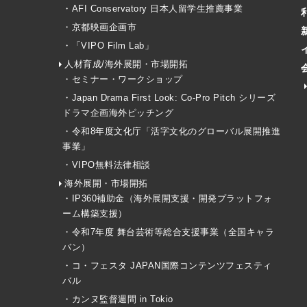
・AFI Conservatory 日本人留学生推薦事業
・京都映画企画市
・「VIPO Film Lab」
人材育成/海外展開・市場開拓
・セミナー・ワークショップ
・Japan Drama First Look: Co-Pro Pitch シリーズ
ドラマ企画海外ピッチング
・令和8年度文化庁「活字文化のグローバル展開推進
事業」
・VIPO無料法律相談
海外展開・市場開拓
・IP360補助金（海外展開支援・開発プラットフォ
ーム構築支援）
・令和7年度 舞台芸術等総合支援事業（全国キャラ
バン）
・コ・フェスタ JAPAN国際コンテンツフェスティ
バル
・カンヌ監督週間 in Tokio