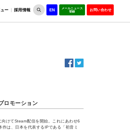
メールニュース
ビュー
採用情報
EN
お問い合わせ
登録
VIPOとは
事業一覧
VIPOの理念
事業実績・報告
設
役員紹介
会員紹介
組
WEBプロモーション
アジアに向けてSteam配信を開始。これにあわせ6
本作は、日本を代表するIPである「初音ミ