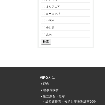
オセアニア
ヨーロッパ
中南米
全世界
北米
VIPOとは
理念
理事長挨拶
設立趣旨・沿革
・経団連提言－知的財産推進計画2004