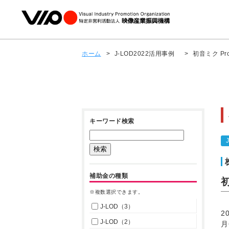
ホーム
>
J-LOD2022活用事例
>
初音ミク Pr
キーワード検索
補助金の種類
初
※複数選択できます。
J-LOD（3）
2
J-LOD（2）
月