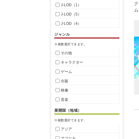
ク
J-LOD（1）
ム
J-LOD（5）
J-LOD（4）
ジャンル
※複数選択できます。
その他
キャラクター
ゲーム
出版
映像
音楽
展開国（地域）
※複数選択できます。
アジア
アフリカ