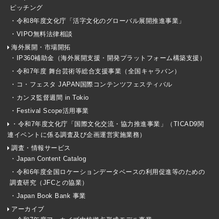
ピッチング
・令和8年度文化庁「活字文化のグローバル展開推進事業」
・VIPO無料法律相談
海外展開・市場開拓
・IP360補助金（海外展開支援・開発プラットフォーム構築支援）
・令和7年度 舞台芸術等総合支援事業（全国キャラバン）
・コ・フェスタ JAPAN国際コンテンツフェスティバル
・カンヌ監督週間 in Tokio
・Festival Scope活用事業
・令和7年度文化庁「国際文化交流・協力推進事業」（TICAD9関
連イベントに係る調査及び企画運営実施業務）
調査・情報サービス
・Japan Content Catalog
・令和6年度全国ロケーションデータベースの利用促進等のための
調査研究（JFCとの協業）
・Japan Book Bank 事業
アーカイブ