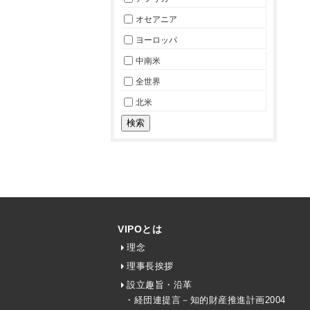
オセアニア
ヨーロッパ
中南米
全世界
北米
VIPOとは
理念
理事長挨拶
設立趣旨・沿革
・経団連提言－知的財産推進計画2004