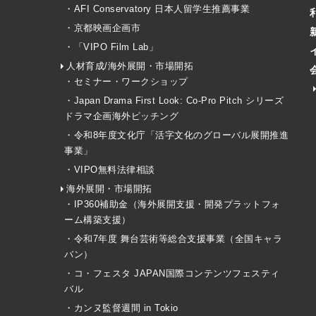
・AFI Conservatory 日本人留学生推薦事業
・京都映画企画市
・「VIPO Film Lab」
人材育成/海外展開・市場開拓
・セミナー・ワークショップ
・Japan Drama First Look: Co-Pro Pitch シリーズ
ドラマ企画海外ピッチング
・令和8年度文化庁「活字文化のグローバル展開推進
事業」
・VIPO無料法律相談
海外展開・市場開拓
・IP360補助金（海外展開支援・開発プラットフォ
ーム構築支援）
・令和7年度 舞台芸術等総合支援事業（全国キャラ
バン）
・コ・フェスタ JAPAN国際コンテンツフェスティ
バル
・カンヌ監督週間 in Tokio