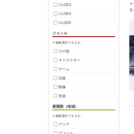
ャ
J-LOD3
を
J-LOD4
J-LOD5
ジャンル
※複数選択できます。
その他
キャラクター
ゲーム
出版
映像
音楽
展開国（地域）
※複数選択できます。
アジア
アフリカ