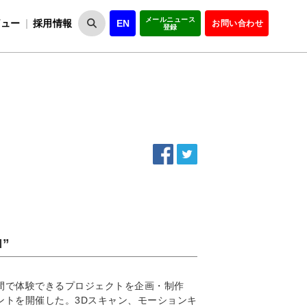
メールニュース
ビュー
採用情報
EN
お問い合わせ
登録
VIPOとは
事業一覧
VIPOの理念
事業実績・報告
設
役員紹介
会員紹介
組
I”
空間で体験できるプロジェクトを企画・制作
ベントを開催した。3Dスキャン、モーションキ