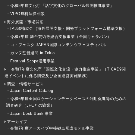
・令和8年度文化庁「活字文化のグローバル展開推進事業」
・VIPO無料法律相談
海外展開・市場開拓
・IP360補助金（海外展開支援・開発プラットフォーム構築支援）
・令和7年度 舞台芸術等総合支援事業（全国キャラバン）
・コ・フェスタ JAPAN国際コンテンツフェスティバル
・カンヌ監督週間 in Tokio
・Festival Scope活用事業
・令和7年度文化庁「国際文化交流・協力推進事業」（TICAD9関
連イベントに係る調査及び企画運営実施業務）
調査・情報サービス
・Japan Content Catalog
・令和6年度全国ロケーションデータベースの利用促進等のための
調査研究（JFCとの協業）
・Japan Book Bank 事業
アーカイブ
・令和7年度アーカイブ中核拠点形成モデル事業