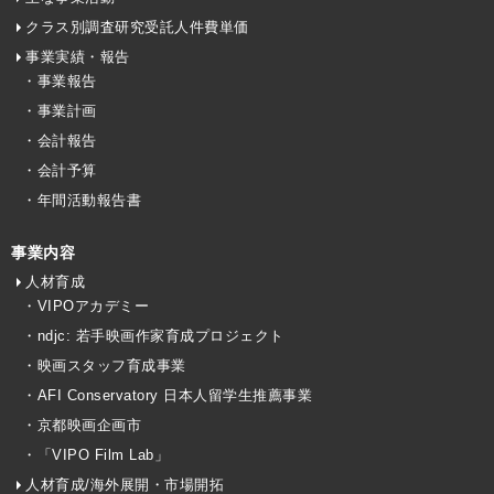
クラス別調査研究受託人件費単価
事業実績・報告
・事業報告
・事業計画
・会計報告
・会計予算
・年間活動報告書
事業内容
人材育成
・VIPOアカデミー
・ndjc: 若手映画作家育成プロジェクト
・映画スタッフ育成事業
・AFI Conservatory 日本人留学生推薦事業
・京都映画企画市
・「VIPO Film Lab」
人材育成/海外展開・市場開拓