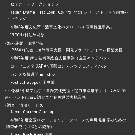
・セミナー・ワークショップ
・Japan Drama First Look: Co-Pro Pitch シリーズドラマ企画海外
ピッチング
・令和8年度文化庁「活字文化のグローバル展開推進事業」
・VIPO無料法律相談
海外展開・市場開拓
・IP360補助金（海外展開支援・開発プラットフォーム構築支援）
・令和7年度 舞台芸術等総合支援事業（全国キャラバン）
・コ・フェスタ JAPAN国際コンテンツフェスティバル
・カンヌ監督週間 in Tokio
・Festival Scope活用事業
・令和7年度文化庁「国際文化交流・協力推進事業」（TICAD9関
連イベントに係る調査及び企画運営実施業務）
調査・情報サービス
・Japan Content Catalog
・令和6年度全国ロケーションデータベースの利用促進等のための
調査研究（JFCとの協業）
・Japan Book Bank 事業