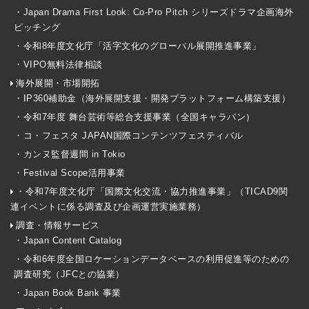
・Japan Drama First Look: Co-Pro Pitch シリーズドラマ企画海外
ピッチング
・令和8年度文化庁「活字文化のグローバル展開推進事業」
・VIPO無料法律相談
海外展開・市場開拓
・IP360補助金（海外展開支援・開発プラットフォーム構築支援）
・令和7年度 舞台芸術等総合支援事業（全国キャラバン）
・コ・フェスタ JAPAN国際コンテンツフェスティバル
・カンヌ監督週間 in Tokio
・Festival Scope活用事業
・令和7年度文化庁「国際文化交流・協力推進事業」（TICAD9関
連イベントに係る調査及び企画運営実施業務）
調査・情報サービス
・Japan Content Catalog
・令和6年度全国ロケーションデータベースの利用促進等のための
調査研究（JFCとの協業）
・Japan Book Bank 事業