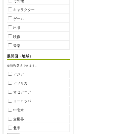
その他
キャラクター
ゲーム
出版
映像
音楽
展開国（地域）
※複数選択できます。
アジア
アフリカ
オセアニア
ヨーロッパ
中南米
全世界
北米