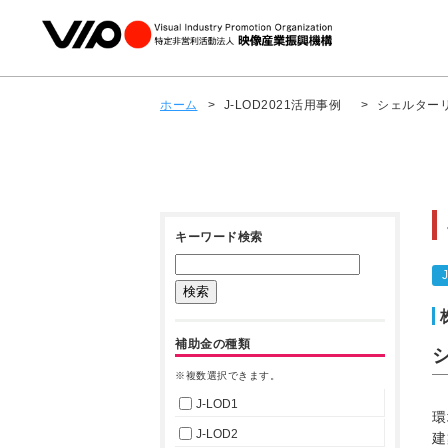
ホーム
>
J-LOD2021活用事例
>
シェルター
キーワード検索
補助金の種類
※複数選択できます。
J-LOD1
環
J-LOD2
建