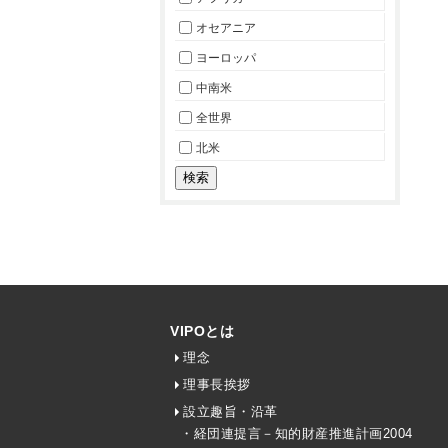
オセアニア
ヨーロッパ
中南米
全世界
北米
VIPOとは
理念
理事長挨拶
設立趣旨・沿革
・経団連提言－知的財産推進計画2004