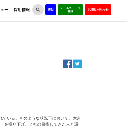
メールニュース
ビュー
採用情報
EN
お問い合わせ
登録
VIPOとは
事業一覧
VIPOの理念
事業実績・報告
設
役員紹介
会員紹介
組
されている。そのような状況下において、木造
）」を掘り下げ、当社の目指してきた人と環