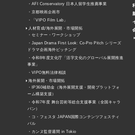
・AFI Conservatory 日本人留学生推薦事業
・京都映画企画市
・「VIPO Film Lab」
人材育成/海外展開・市場開拓
・セミナー・ワークショップ
・Japan Drama First Look: Co-Pro Pitch シリーズ
ドラマ企画海外ピッチング
・令和8年度文化庁「活字文化のグローバル展開推進
事業」
・VIPO無料法律相談
海外展開・市場開拓
・IP360補助金（海外展開支援・開発プラットフォ
ーム構築支援）
・令和7年度 舞台芸術等総合支援事業（全国キャラ
バン）
・コ・フェスタ JAPAN国際コンテンツフェスティ
バル
・カンヌ監督週間 in Tokio