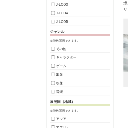
境
J-LOD3
リ
J-LOD4
J-LOD5
ジャンル
※複数選択できます。
その他
キャラクター
ゲーム
出版
映像
音楽
展開国（地域）
※複数選択できます。
アジア
アフリカ