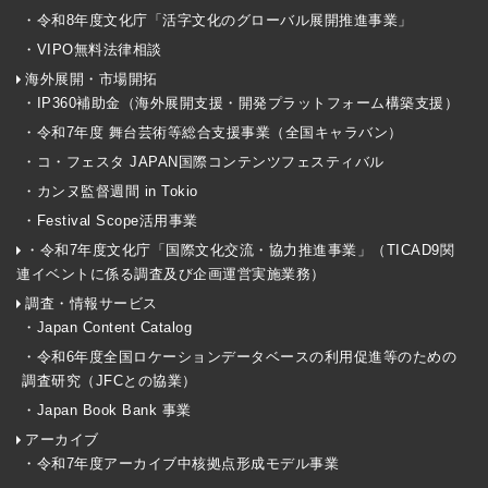
・令和8年度文化庁「活字文化のグローバル展開推進事業」
・VIPO無料法律相談
海外展開・市場開拓
・IP360補助金（海外展開支援・開発プラットフォーム構築支援）
・令和7年度 舞台芸術等総合支援事業（全国キャラバン）
・コ・フェスタ JAPAN国際コンテンツフェスティバル
・カンヌ監督週間 in Tokio
・Festival Scope活用事業
・令和7年度文化庁「国際文化交流・協力推進事業」（TICAD9関
連イベントに係る調査及び企画運営実施業務）
調査・情報サービス
・Japan Content Catalog
・令和6年度全国ロケーションデータベースの利用促進等のための
調査研究（JFCとの協業）
・Japan Book Bank 事業
アーカイブ
・令和7年度アーカイブ中核拠点形成モデル事業