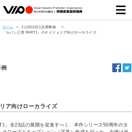
ホーム
>
J-LOD2021活用事例
>
「ルパン三世 PART1」のナイジェリア向けローカライズ
事例
ェリア向けローカライズ
T1」全23話の展開を促進すべく、本作シリーズ50周年のタ
・クローズドキャプション（字幕）作成を行った。今後は当