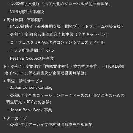
・令和8年度文化庁「活字文化のグローバル展開推進事業」
・VIPO無料法律相談
海外展開・市場開拓
・IP360補助金（海外展開支援・開発プラットフォーム構築支援）
・令和7年度 舞台芸術等総合支援事業（全国キャラバン）
・コ・フェスタ JAPAN国際コンテンツフェスティバル
・カンヌ監督週間 in Tokio
・Festival Scope活用事業
・令和7年度文化庁「国際文化交流・協力推進事業」（TICAD9関
連イベントに係る調査及び企画運営実施業務）
調査・情報サービス
・Japan Content Catalog
・令和6年度全国ロケーションデータベースの利用促進等のための
調査研究（JFCとの協業）
・Japan Book Bank 事業
アーカイブ
・令和7年度アーカイブ中核拠点形成モデル事業