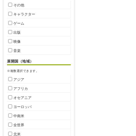
その他
キャラクター
ゲーム
出版
映像
音楽
展開国（地域）
※複数選択できます。
アジア
アフリカ
オセアニア
ヨーロッパ
中南米
全世界
北米