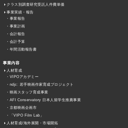
クラス別調査研究受託人件費単価
事業実績・報告
・事業報告
・事業計画
・会計報告
・会計予算
・年間活動報告書
事業内容
人材育成
・VIPOアカデミー
・ndjc: 若手映画作家育成プロジェクト
・映画スタッフ育成事業
・AFI Conservatory 日本人留学生推薦事業
・京都映画企画市
・「VIPO Film Lab」
人材育成/海外展開・市場開拓