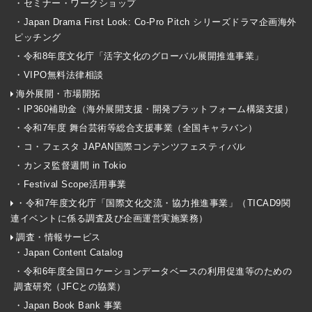
・セミナー・ワークショップ
・Japan Drama First Look: Co-Pro Pitch シリーズドラマ企画海外
ピッチング
・令和8年度文化庁「活字文化のグローバル展開推進事業」
・VIPO無料法律相談
海外展開・市場開拓
・IP360補助金（海外展開支援・開発プラットフォーム構築支援）
・令和7年度 舞台芸術等総合支援事業（全国キャラバン）
・コ・フェスタ JAPAN国際コンテンツフェスティバル
・カンヌ監督週間 in Tokio
・Festival Scope活用事業
・令和7年度文化庁「国際文化交流・協力推進事業」（TICAD9関
連イベントに係る調査及び企画運営実施業務）
調査・情報サービス
・Japan Content Catalog
・令和6年度全国ロケーションデータベースの利用促進等のための
調査研究（JFCとの協業）
・Japan Book Bank 事業