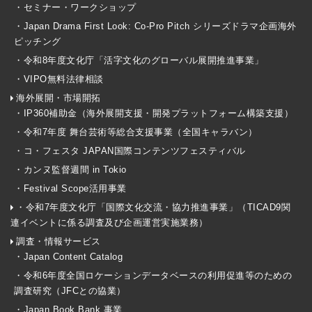
・セミナー・ワークショップ
・Japan Drama First Look: Co-Pro Pitch シリーズドラマ企画海外
ピッチング
・令和8年度文化庁「活字文化のグローバル展開推進事業」
・VIPO無料法律相談
海外展開・市場開拓
・IP360補助金（海外展開支援・開発プラットフォーム構築支援）
・令和7年度 舞台芸術等総合支援事業（全国キャラバン）
・コ・フェスタ JAPAN国際コンテンツフェスティバル
・カンヌ監督週間 in Tokio
・Festival Scope活用事業
・令和7年度文化庁「国際文化交流・協力推進事業」（TICAD9関
連イベントに係る調査及び企画運営実施業務）
調査・情報サービス
・Japan Content Catalog
・令和6年度全国ロケーションデータベースの利用促進等のための
調査研究（JFCとの協業）
・Japan Book Bank 事業