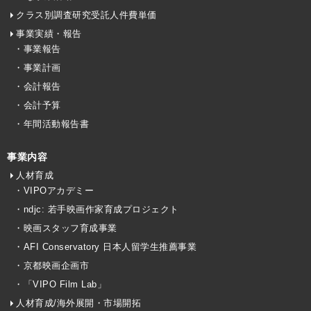
クラス別調査研究受託人件費単価
事業実績・報告
・事業報告
・事業計画
・会計報告
・会計予算
・年間活動報告書
事業内容
人材育成
・VIPOアカデミー
・ndjc: 若手映画作家育成プロジェクト
・映画スタッフ育成事業
・AFI Conservatory 日本人留学生推薦事業
・京都映画企画市
・「VIPO Film Lab」
人材育成/海外展開・市場開拓