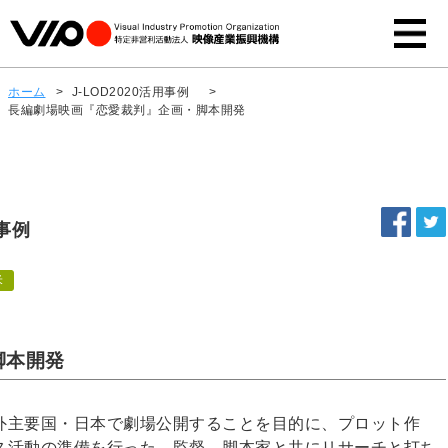
ホーム
>
J-LOD2020活用事例
>
長編劇場映画『恋愛裁判』企画・脚本開発
事例
米
脚本開発
外主要国・日本で劇場公開することを目的に、プロット作
ス活動の準備を行った。監督、脚本家と共にリサーチと打ち