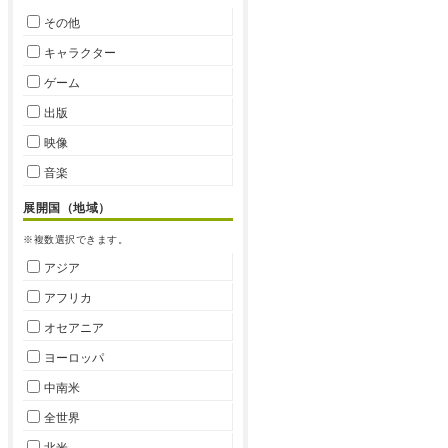
その他
キャラクター
ゲーム
出版
映像
音楽
展開国（地域）
※複数選択できます。
アジア
アフリカ
オセアニア
ヨーロッパ
中南米
全世界
北米