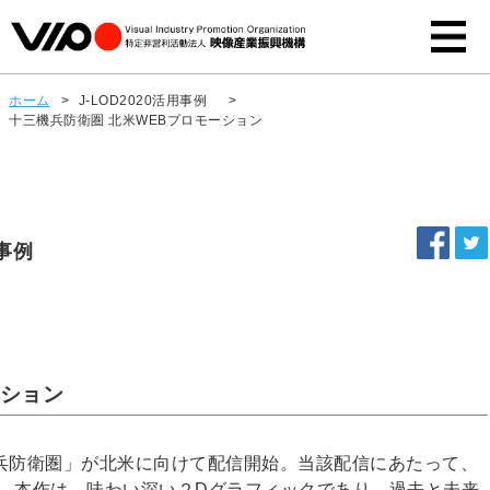
ホーム
>
J-LOD2020活用事例
>
十三機兵防衛圏 北米WEBプロモーション
事例
ーション
三機兵防衛圏」が北米に向けて配信開始。当該配信にあたって、
た。本作は、味わい深い２Dグラフィックであり、過去と未来