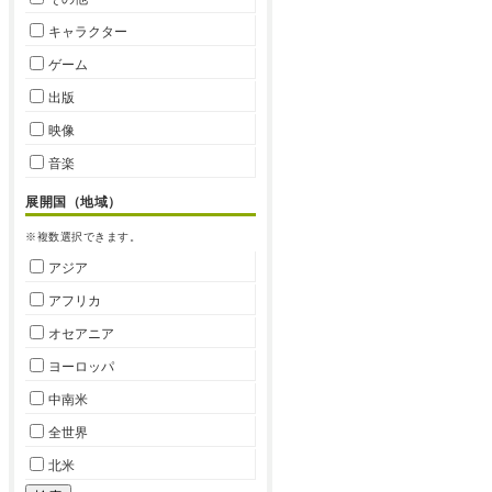
キャラクター
ゲーム
出版
映像
音楽
展開国（地域）
※複数選択できます。
アジア
アフリカ
オセアニア
ヨーロッパ
中南米
全世界
北米