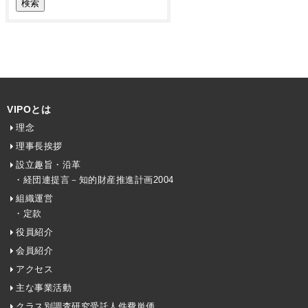
VIPOとは
理念
理事長挨拶
設立趣旨・沿革
・経団連提言－知的財産推進計画2004
組織運営
・定款
役員紹介
会員紹介
アクセス
主な事業活動
クラス別調査研究受託人件費単価