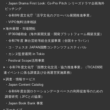
・Japan Drama First Look: Co-Pro Pitch シリーズドラマ企画海外
ピッチング
・令和8年度文化庁「活字文化のグローバル展開推進事業」
・VIPO無料法律相談
海外展開・市場開拓
・IP360補助金（海外展開支援・開発プラットフォーム構築支援）
・令和7年度 舞台芸術等総合支援事業（全国キャラバン）
・コ・フェスタ JAPAN国際コンテンツフェスティバル
・カンヌ監督週間 in Tokio
・Festival Scope活用事業
・令和7年度文化庁「国際文化交流・協力推進事業」（TICAD9関
連イベントに係る調査及び企画運営実施業務）
調査・情報サービス
・Japan Content Catalog
・令和6年度全国ロケーションデータベースの利用促進等のための
調査研究（JFCとの協業）
・Japan Book Bank 事業
アーカイブ