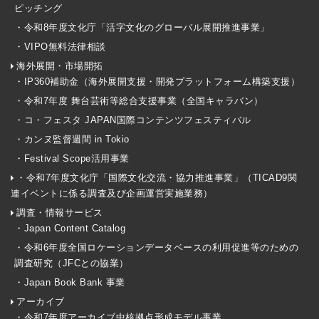
ピッチング
・令和8年度文化庁「活字文化のグローバル展開推進事業」
・VIPO無料法律相談
海外展開・市場開拓
・IP360補助金（海外展開支援・開発プラットフォーム構築支援）
・令和7年度 舞台芸術等総合支援事業（全国キャラバン）
・コ・フェスタ JAPAN国際コンテンツフェスティバル
・カンヌ監督週間 in Tokio
・Festival Scope活用事業
・令和7年度文化庁「国際文化交流・協力推進事業」（TICAD9関
連イベントに係る調査及び企画運営実施業務）
調査・情報サービス
・Japan Content Catalog
・令和6年度全国ロケーションデータベースの利用促進等のための
調査研究（JFCとの協業）
・Japan Book Bank 事業
アーカイブ
・令和7年度アーカイブ中核拠点形成モデル事業