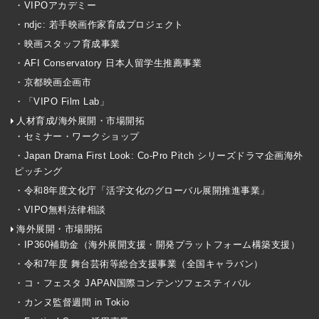
・VIPOアカデミー
・ndjc: 若手映画作家育成プロジェクト
・映画スタッフ育成事業
・AFI Conservatory 日本人留学生推薦事業
・京都映画企画市
・「VIPO Film Lab」
人材育成/海外展開・市場開拓
・セミナー・ワークショップ
・Japan Drama First Look: Co-Pro Pitch シリーズドラマ企画海外
ピッチング
・令和8年度文化庁「活字文化のグローバル展開推進事業」
・VIPO無料法律相談
海外展開・市場開拓
・IP360補助金（海外展開支援・開発プラットフォーム構築支援）
・令和7年度 舞台芸術等総合支援事業（全国キャラバン）
・コ・フェスタ JAPAN国際コンテンツフェスティバル
・カンヌ監督週間 in Tokio